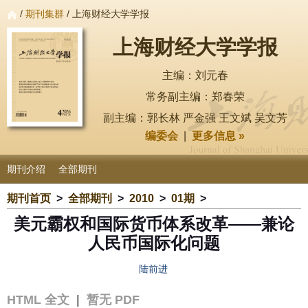
/
期刊集群
/ 上海财经大学学报
上海财经大学学报
主编：刘元春
常务副主编：郑春荣
副主编：郭长林 严金强 王文斌 吴文芳
编委会
|
更多信息 »
期刊介绍
全部期刊
期刊首页
>
全部期刊
>
2010
>
01期
>
美元霸权和国际货币体系改革——兼论
人民币国际化问题
陆前进
HTML 全文
|
暂无 PDF