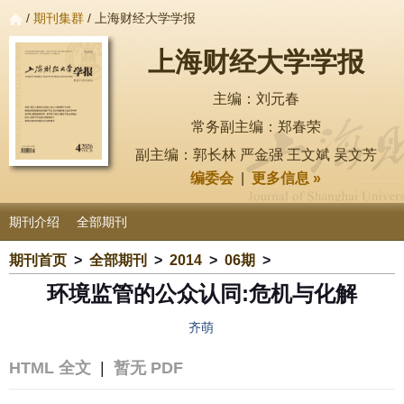
/
期刊集群
/ 上海财经大学学报
上海财经大学学报
主编：刘元春
常务副主编：郑春荣
副主编：郭长林 严金强 王文斌 吴文芳
编委会
|
更多信息 »
期刊介绍
全部期刊
期刊首页
>
全部期刊
>
2014
>
06期
>
环境监管的公众认同:危机与化解
齐萌
HTML 全文
|
暂无 PDF