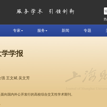
专家
服务
新闻
专题
大学学报
荣
强 王文斌 吴文芳
，是面向国内外公开发行的高校综合交叉性学术期刊。
»