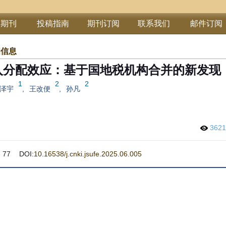
部期刊
投稿指南
期刊订阅
联系我们
邮件订阅
细信息
入分配效应：基于国地税机构合并的新发现
1
2
2
泽宇
,
王改便
,
孙凡
362
 77
DOI:
10.16538/j.cnki.jsufe.2025.06.005