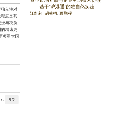
资本市场开放与企业劳动收入份额
——基于“沪港通”的准自然实验
管独立性对
江红莉
,
胡林柯
,
蒋鹏程
税程度是其
较强与税负
酬的增速更
两项重大国
7.
复制