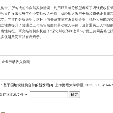
机构合并所构成的准自然实验情境，利用双重差分模型考察了增强税收征
管独立性显著提升了企业劳动收入份额，减轻地方政府干预和降低企业避
成立。异质性分析表明，这种正向关系在资本密集型企业、税务人员能力
独立性也提升了普通员工与高管层面的劳动收入份额，且普通员工人均薪
惠性特征。研究结论切实构建了“深化财税体制改革”与“促进共同富裕”这
扎实促进共同富裕有所启示。
企业劳动收入份额
地税机构合并的新发现[J]. 上海财经大学学报, 2025, 27(6): 64-7