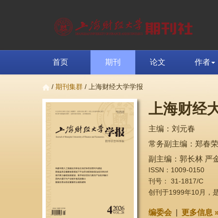
首页
期刊
论文
作者
/
期刊集群
/ 上海财经大学学报
上海财经
主编：刘元春
常务副主编：郑春
副主编：郭长林 严金
ISSN：1009-0150
刊号： 31-1817/C
创刊于1999年10月
编委会
|
更多信息 