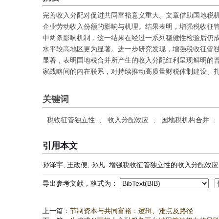
完善收入分配对促进共同富裕意义重大。文章借助国地税
企业劳动收入份额的影响与机理。结果表明，增强税收征
中两条影响机制，这一结果在经过一系列稳健性检验后仍
水平较高地区更为显著。进一步研究发现，增强税收征管
显著，表明国地税合并所产生的收入分配红利呈现鲜明的普
家战略间的内在联系，对持续推动高质量财税体制建设、
关键词
税收征管独立性
;
收入分配效应
;
国地税机构合并
;
引用本文
孙泽宇, 王改便, 孙凡. 增强税收征管独立性的收入分配效应：基于国
导出参考文献，格式为：
上一篇：
节制资本与共同富裕：逻辑、难点及路径