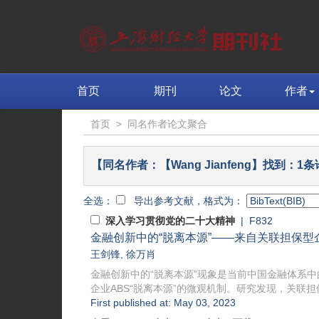
首页
期刊
论文
作者
首页
>
同名作者论文聚合
【同名作者：【Wang Jianfeng】找到：1
全选：
导出参考文献，格式为：
深入学习贯彻党的二十大精神
| F832
金融创新中的“脱离本源”——来自关联担保型
王剑锋
,
徐万肖
金融创新中的“脱离本源”现象是当前中国金融体系中的
企业ABS“脱离本源”的微观机制。研究发现，关联担保
First published at: May 03, 2023