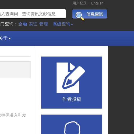
用户登录
|
English
热门查询：
金融
实证
管理
高级查询»
关于
作者投稿
松担保准入引发