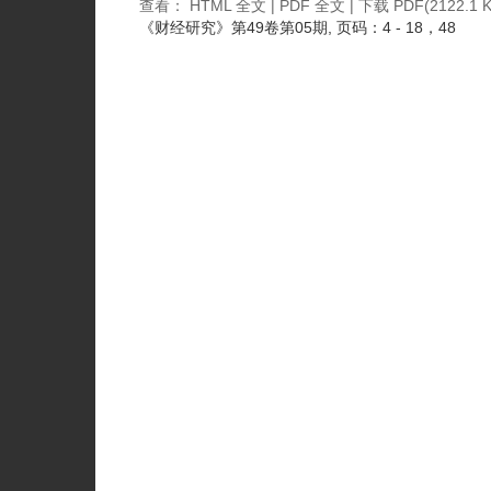
查看：
HTML 全文
|
PDF 全文
|
下载 PDF
(2122.1 K
《财经研究》
第49卷第05期
, 页码：4 - 18，48