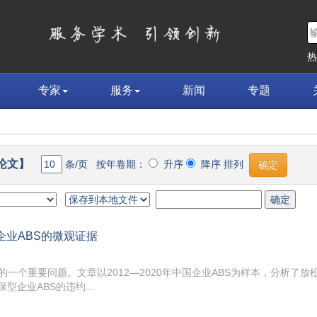
专家
服务
新闻
专题
条论文】
条/页 按年卷期：
升序
降序 排列
企业ABS的微观证据
一个重要问题。文章以2012—2020年中国企业ABS为样本，分析了放
型企业ABS的违约...