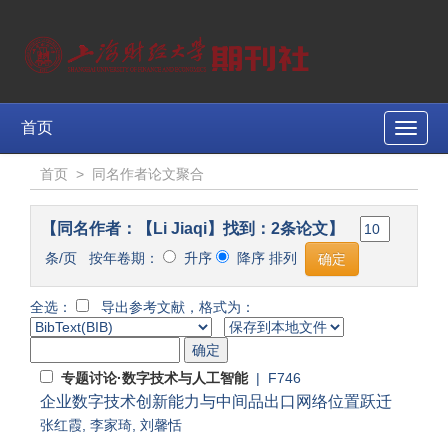
首页
Toggle
naviga
首页
>
同名作者论文聚合
【同名作者：【Li Jiaqi】找到：2条论文】
条/页 按年卷期：
升序
降序 排列
全选：
导出参考文献，格式为：
专题讨论·数字技术与人工智能
| F746
企业数字技术创新能力与中间品出口网络位置跃迁
张红霞
,
李家琦
,
刘馨恬