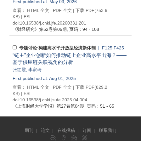
First published at: May 03, 2026
查看：
HTML 全文
|
PDF 全文
|
下载 PDF
(753.6
KB) |
ESI
doi:
10.16538/j.cnki.jfe.20260331.201
《财经研究》
第52卷第05期
, 页码：94 - 108
专题讨论·构建高水平开放型经济新体制
| F125;F425
“链主”企业创新如何推动链上企业高水平出海？——
基于供应链关联视角的分析
张红霞
,
李家琦
First published at: Aug 01, 2025
查看：
HTML 全文
|
PDF 全文
|
下载 PDF
(829.2
KB) |
ESI
doi:
10.16538/j.cnki.jsufe.2025.04.004
《上海财经大学学报》
第27卷第04期
, 页码：51 - 65
期刊
|
论文
|
在线投稿
|
订阅
|
联系我们