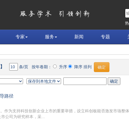
专家
服务
新闻
专题
文】
条/页 按年卷期：
升序
降序 排列
导路径
要。作为支持科技创新企业上市的重要举措，设立科创板能否激发市场整
上市公司为研究样本，采...