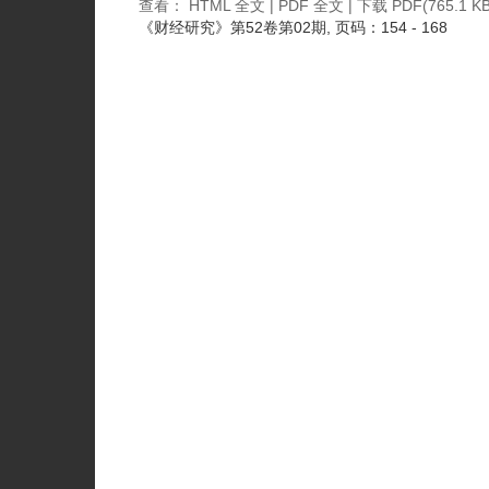
查看：
HTML 全文
|
PDF 全文
|
下载 PDF
(765.1 KB
《财经研究》
第52卷第02期
, 页码：154 - 168