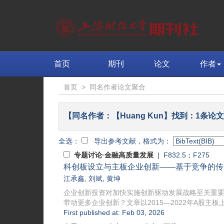
首页
期刊
论文
作者
首页
>
同名作者论文聚合
【同名作者：【Huang Kun】找到：1条论
全选：
导出参考文献，格式为：
专题讨论·金融高质量发展
| F832.5；F275
科创板设立与主板企业创新——基于竞争的传
江承鑫
,
刘斌
,
黄坤
企业创新投资对加快实施创新驱动发展战略至关重
带动更多企业创新？文章以2015—2022年A股主板
First published at: Feb 03, 2026