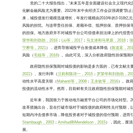
党的二十大报告指出，“未来五年是全面建设社会主义现代化
化解金融风险尤为重要。2022年末中央经济工作会议强调要“防
来，城投债发行规模迅速增长，年发行规模由2010年的3 018
风险的担忧。与连带责任担保、差额补偿、抵押担保、质押担保
的担保。地方政府并不对城投平台公司偿债承担法律上的代偿责
荣华和刘劲劲，2016
；
Liu等，2017
；
马文涛和马草原，2018
；
张
宁桦等，2021
），进而导致城投平台发债成本降低（
陈道富，201
风险（
毛锐等，2018
）。由此可见，深入分析政府隐性担保预期
政府隐性担保预期对城投债的影响是多方面的，已有文献主
2022
）、发行利率（
汪莉和陈诗一，2015
；
罗荣华和刘劲劲，201
动性水平高度关联（
Mahanti等，2008
；
王永钦等，2016
）。政
投债的流动性水平。然而，目前鲜有关注政府隐性担保预期对城
近年来，我国致力于推动地方融资平台公司的市场化转型。20
改革措施出台，旨在打破市场对于城投债的政府刚性兑付预期，
短期内冲击债券市场，降低投资者对于城投债的偿付预期，进而
Stambaugh，2003
；
Amihud和Mendelson，2015
），因此，厘清
展。