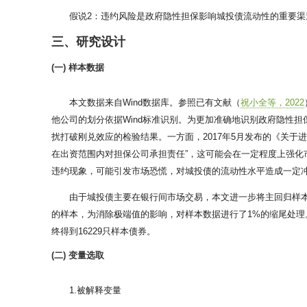
假说2：违约风险是政府隐性担保影响城投债流动性的重要渠
三、研究设计
(一) 样本数据
本文数据来自Wind数据库。参照已有文献（
祝小全等，2022
他公司的划分依据Wind标准识别。为更加准确地识别政府隐性担保
扰打破刚兑效应的检验结果。一方面，2017年5月发布的《关于
在出资范围内对担保公司承担责任”，这可能会在一定程度上强化市
违约现象，可能引发市场恐慌，对城投债的流动性水平造成一定
由于城投债主要在银行间市场交易，本文进一步将主回归样
的样本，为消除极端值的影响，对样本数据进行了1%的缩尾处理。基准
终得到16229只样本债券。
(二) 变量选取
1.被解释变量