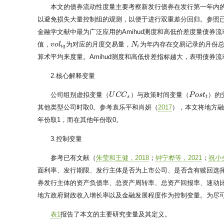
本文的债券流动性度量主要考察新发行债券在发行第一年内
以避免损失大量控制组的观测，以便于进行双重差分回归。参照
金融学文献中最为广泛应用的Amihud测度和高低价差度量债券流动
值，
为对应的月度交易量，
为年内存在交易记录的月份
v
v
o
o
l
l
i
q
N
N
i
i
q
i
算术平均来度量。Amihud测度和高低价差指标越大，表明债券
2.核心解释变量
公司组别虚拟变量（
）与政策时间变量（
）的
U
U
C
C
C
C
s
P
P
o
o
s
s
t
t
t
s
t
其他类型公司时取0。参考袁乐平和肖妍（
2017
），本文将地方
年份取1，而在其他年份取0。
3.控制变量
参考已有文献（
朱莹和王健，2018
；
钟宁桦等，2021
；
祝小
面利率、发行期限、发行主体是否为上市公司、是否含有赎回选
券发行主体的资产负债率、总资产周转率、总资产回报率、速动比
地方政府财政收入增长率以及金融发展程度作为控制变量。为尽
表1
报告了本文的主要研究变量及其定义。