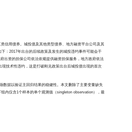
五类信用债券。城投债及其他类型债券、地方融资平台公司及其
如下：2017年出台的后续政策及发生的城投违约事件可能会干
励政府出资的担保公司依法依规提供融资担保服务，地方政府依法
债”出现技术性违约，这是打破刚兑政策出台后城投债出现的首次
场数据以验证主回归结果的稳健性。本文删除了主要变量缺失
本的单个观测值（singleton observation），最