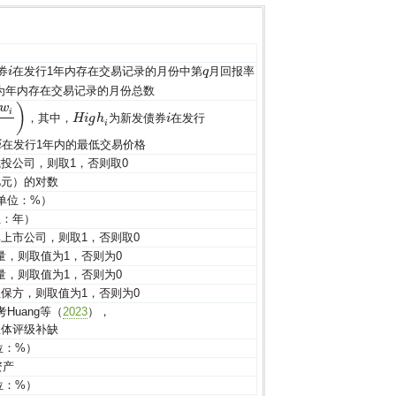
券
在发行1年内存在交易记录的月份中第
月回报率
i
i
q
q
为年内存在交易记录的月份总数
)
w
i
，其中，
为新发债券
在发行
H
H
i
g
i
g
h
i
h
i
i
i
在发行1年内的最低交易价格
i
投公司，则取1，否则取0
亿元）的对数
单位：%）
位：年）
上市公司，则取1，否则取0
，则取值为1，否则为0
，则取值为1，否则为0
保方，则取值为1，否则为0
uang等（
2023
），
主体评级补缺
位：%）
资产
位：%）