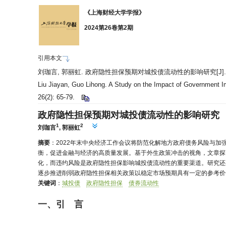
《上海财经大学学报》
2024第26卷第2期
引用本文
刘珈言, 郭丽虹. 政府隐性担保预期对城投债流动性的影响研究[J]. 上海财经
Liu Jiayan, Guo Lihong. A Study on the Impact of Government I
26(2): 65-79.
政府隐性担保预期对城投债流动性的影响研究
1
2
刘珈言
,
郭丽虹
摘要
：2022年末中央经济工作会议将防范化解地方政府债务风险与
衡，促进金融与经济的高质量发展。基于外生政策冲击的视角，文章探
化，而违约风险是政府隐性担保影响城投债流动性的重要渠道。研究还
逐步推进削弱政府隐性担保相关政策以稳定市场预期具有一定的参考价
关键词
：
城投债
政府隐性担保
债券流动性
一、引 言