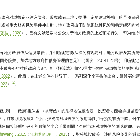
为政府对城投企业注入资金、股权或者土地，提供一定的财政补贴，给予项目采
机或者重大财务风险事件冲击时，地方政府出于防范系统性风险和稳定经济的考
；
张路，2020
）。已有文献通常将公众对于地方政府的上述预期行为，即为维持
》允许地方政府依法适度举债，并明确规定“除法律另有规定外，地方政府及其所
国务院关于加强地方政府性债务管理的意见》（国发〔2014〕43号）明确规
业债务不得推给政府偿还”。新《预算法》和“43号文”旨在打破城投债的刚性
2022
）。此后，在上述文件的指导下，一系列深化改革措施出台，继续弱化
2
022
）
。
实现机制——政府“担保函”（承诺函）的法律地位被否定，投资者可能会承担城
面，打破刚兑政策出台后，投资者对城投债的政府隐性担保预期有所下降。钟
视角间接证明打破刚兑政策的出台明显削弱了金融市场对城投债的刚兑信仰。
n和Wang，2015
；
汪莉和陈诗一，2015
），增强城投债关于违约风险传染的避