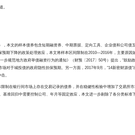
道。
），本文的样本债券包含短期融资券、中期票据、定向工具、企业债和公司债
预期下降的政策处理效应，本文将样本区间限制在2010—2016年，主要原因
进一步规范地方政府举债融资行为的通知》（财预〔2017〕50号）提出，“鼓
场对于城投债的政府隐性担保预期。另一方面，2017年9月，“14新密财源
冲击。
本限制在银行间市场上存在交易记录的债券，并在稳健性检验中增加了交易所市
回归中需要控制公司、年月等固定效应，本文进一步剔除了各分类标准下组内仅含1个样