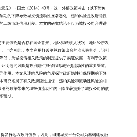
的意见》（国发〔2014〕43号）这一外部政策冲击（以下简称
保预期的下降导致城投债流动性显著恶化，违约风险是政府隐性
的二级市场信用利差。本文的研究结论不仅为城投公司合理进
究主要依托是否存在国企背景、地区财政收入状况、地区经济发
）。与之相比，本文利用打破刚兑政策出台的准实验机会，识别
降低，为城投债相关政策的制定提供了实证依据，有利于政策
，证明违约风险是政府隐性担保影响城投债流动性的重要渠道。
导作用。本文从违约风险的角度探讨政府隐性担保预期的下降
本研究拓展了有关政府隐性担保、违约风险和流动性风险的相
破刚兑政策带来的城投债流动性的下降显著提升了城投公司的债
场预期。
府不得发行地方政府债券，因此，组建城投平台公司为基础建设融