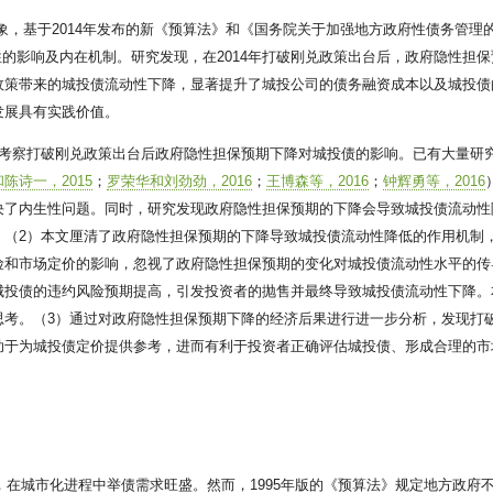
对象，基于2014年发布的新《预算法》和《国务院关于加强地方政府性债务管理
的影响及内在机制。研究发现，在2014年打破刚兑政策出台后，政府隐性担
政策带来的城投债流动性下降，显著提升了城投公司的债务融资成本以及城投债
发展具有实践价值。
，考察打破刚兑政策出台后政府隐性担保预期下降对城投债的影响。已有大量研
陈诗一，2015
；
罗荣华和刘劲劲，2016
；
王博森等，2016
；
钟辉勇等，2016
决了内生性问题。同时，研究发现政府隐性担保预期的下降会导致城投债流动性
。（2）本文厘清了政府隐性担保预期的下降导致城投债流动性降低的作用机制
险和市场定价的影响，忽视了政府隐性担保预期的变化对城投债流动性水平的传
城投债的违约风险预期提高，引发投资者的抛售并最终导致城投债流动性下降。
思考。（3）通过对政府隐性担保预期下降的经济后果进行进一步分析，发现打
助于为城投债定价提供参考，进而有利于投资者正确评估城投债、形成合理的市
境，在城市化进程中举债需求旺盛。然而，1995年版的《预算法》规定地方政