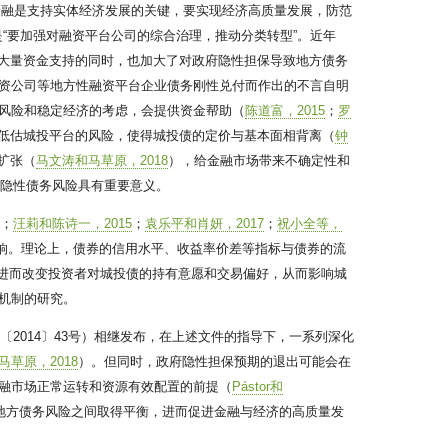
金融是支持实体经济发展的关键，要实现经济高质量发展，防范
是“要加强对融资平台公司的综合治理，推动分类转型”。近年
资提供大量资金支持的同时，也加大了对政府隐性担保导致地方债务
资公司等地方性融资平台企业债务刚性兑付而作出的不言自明
风险和稳定经济的考虑，会提供资金帮助（
陈道富，2015
；
罗
低估城投平台的风险，使得城投债的定价与基本面相背离（
钟
扩张（
马文涛和马草原，2018
），给金融市场带来不确定性和
府隐性债务风险具有重要意义。
5
；
汪莉和陈诗一，2015
；
袁乐平和肖妍，2017
；
祝小全等，
响。理论上，债券的信用水平、收益率价差等指标与债券的流
进而改变投资者对城投债的持有意愿和交易偏好，从而影响城
机制的研究。
2014〕43号）相继发布，在上述文件的指导下，一系列深化
马草原，2018
）。但同时，政府隐性担保预期的退出可能会在
融市场正常运转和资源有效配置的前提（
Pástor和
地方债务风险之间取得平衡，进而促进金融与经济的高质量发