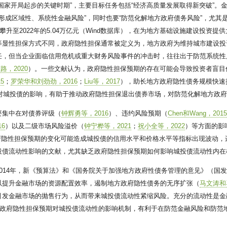
国家开局起步的关键时期”，主要目标任务包括“经济高质量发展取得新突破”。
止形成区域性、系统性金融风险”，同时也要“防范化解地方政府债务风险”，尤其
亿元攀升至2022年的5.04万亿元（Wind数据库），在为地方基础设施建设投
等显性担保方式不同，政府隐性担保通常被定义为，地方政府为维持城市建设投
任，但当企业面临信用危机或重大财务风险事件的冲击时，往往出于防范系统性
路，2020
）。一些文献认为，政府隐性担保预期的存在可能会导致投资者盲目
5
；
罗荣华和刘劲劲，2016
；
Liu等，2017
），助长地方政府隐性债务规模快速
对城投债的影响，有助于推动政府隐性担保退出债券市场，对防范化解地方政
要集中在对债券评级（
钟辉勇等，2016
）、违约风险预期（
Chen和Wang，201
6
）以及二级市场风险溢价（
钟宁桦等，2021
；
祝小全等，2022
）等方面的影
府隐性担保预期的变化可能造成城投债的信用水平和价格水平等指标出现波动，
投债流动性影响的文献，尤其缺乏政府隐性担保预期如何影响城投债流动性内在
14年，新《预算法》和《国务院关于加强地方政府性债务管理的意见》（国发〔
以提升金融市场的资源配置效率，遏制地方政府隐性债务的无序扩张（
马文涛和
引发金融市场的抛售行为，从而带来城投债流动性紧缩风险。充分的流动性是金
政府隐性担保预期对城投债流动性的影响机制，有利于在防范金融风险和防范