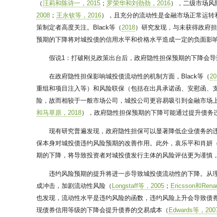
（
汪莉和陈诗一，2015
；
罗荣华和刘劲劲，2016
），二级市场风
2008
；
王永钦等，2016
），且充分的流动性是金融市场正常运转
策制定者高度关注。Black等（
2018
）研究发现，与未获得政府
预期的下降将对城投债的信用水平和价格水平造成一定的负面影
假说1：打破刚兑政策出台后，政府隐性担保预期的下降会导
在政府隐性担保影响城投债流动性的机制方面，Black等（
20
重组和项目注入等）和风险联保（包括在出具承诺函、安慰函、
险，故而相较于一般市场公司，城投公司更容易吸引到金融市场
和马草原，2018
），政府隐性担保预期的下降可能通过提升债务
现有研究普遍发现，政府隐性担保可以显著降低企业债务的违约
保本身对城投债违约风险预期的改善作用。此外，袁乐平和肖妍
期的下降，将导致投资者对城投债发行主体的风险评估更为谨慎
违约风险预期的提升将进一步导致城投债流动性的下降。从
成冲击，加剧流动性风险（
Longstaff等，2005
；
Ericsson和Rena
也发现，流动性水平是违约风险的函数，违约风险上升会导致债
现债券信用等级的下降会提升债券的交易成本（
Edwards等，200