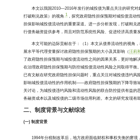
本文以我国2010—2016年发行的城投债为重点关注的研究
1
打破刚兑政策）的视角
，探究政府隐性担保预期对城投债流动性
担保影响城投债流动性的重要渠道。进一步分析发现，打破刚兑
行债务融资提供参考，而且对防范系统性风险、促进经济高质量
本文可能的边际贡献在于：（1）本文从债券流动性的视角
展水平等代理变量探讨政府隐性担保预期的大小及其影响（
汪莉和
了政府隐性担保预期与城投债流动性之间的因果关系，更好地解
在治理政府隐性担保预期与防控城投债流动性风险之间取得平衡
已有文献在研究政府隐性担保问题时，重点关注对城投债违约风
影响城投债流动性的作用机制——政府隐性担保预期的下降导致
关讨论，为城投债违约风险和流动性风险的联合防控提供有益的
务融资成本以及城投债的二级市场信用利差。本文的研究发现有
二、制度背景与文献综述
(一) 制度背景
1994年分税制改革后，地方政府面临财权和事权失衡的窘