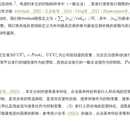
3
的流动性
。考虑到本文的控制组样本中（一般企业），新发行债券发行期限的
已有文献（
Amihud，2002
；
王永钦等，2016
；
Fong等，2017
；
Blankespoor等
|
|
/
/
|
|
∑
性。我们将Amihud测度定义为
（
）
，其中，
为新发
r
v
o
l
N
|
r
r
i
q
|
（
∑
q
|
r
i
q
|
/
v
o
l
i
q
）
/
N
i
i
q
i
q
i
i
q
q
总数。我们将高低价差指标定义为年内最高交易价格与最低交易价格的差额与高
流动性越差。
×
交互项为
。
为公司组别虚拟变量，当且仅当债券
的发
U
U
C
C
C
C
s
×
P
o
s
P
t
t
o
s
t
U
U
C
C
C
C
s
i
i
s
t
s
融资平台发行的城投债作为处理组，其他企业发行的一般企业债作为控制组。
P
P
o
全等，2022
），本文分别对债券基本特征、企业基本特征和发行人所在地的宏
择权、是否含有回售选择权、是否存在显性担保、债券评级作为控制变量，债券
率以及现金流与债务比作为控制变量。（3）发行人所在地的宏观特征。选取剔
可能避免逆向因果的影响，参考祝小全等（
2022
）的做法，企业基本特征变量