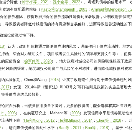
险溢价降低（
钟宁桦等，2021
；
祝小全等，2022
）。考虑到债券的信用水平、
和资源有效配置的前提（
Pástor和Stambaugh，2003
；
Amihud和Mendelson，2
担保的债券相比，获得政府担保的债券流动性能得到显著改善，证明政府担保确
响，导致投资者降低对城投债的持有意愿和交易偏好，进而导致债券流动性的下
致城投债流动性下降。
18
）认为，政府担保将通过影响债券违约风险，进而作用于债券流动性。地方
支持函、综合财力证明文件、项目或者发生风险时的保障与支持文件等），使得
上的应债资金（
徐军伟等，2020
）。地方政府对城投公司的风险联保根源于政
违约风险的渠道，削弱城投公司资产与风险的不对称性，进而降低城投债对资
风险预期。Chen和Wang（
2015
）证实了政府隐性担保对于降低债券违约风
（
2017
）发现，2014年新《预算法》和“43号文”等打破刚兑政策的实施显著
，提升债券违约风险预期。
理论层面分析，当债券信用质量下降时，更多的投资者可能会选择将其出售以规
ult，2006
）。在实证研究上，Mahanti等（
2008
）发现信用水平是债券流动性
券流动性下降（
He和Xiong，2012
；
He和Milbradt，2014
；
Chen等，2018
）。
7
），进而降低债券的流动性水平（
Bao等，2011
；
Bao等，2018
）。基于上述