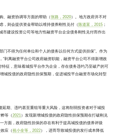
购、融资协调等方面的帮助（
张路，2020
）。地方政府并不对
虑，则会提供资金帮助以维持债券刚性兑付（
陈道富，2015
；
城市建设投资公司等地方性融资平台企业债务刚性兑付而作出
属部门不得为任何单位和个人的债务以任何方式提供担保”。作为
定，“剥离融资平台公司政府融资职能，融资平台公司不得新增政
兑付特征，意味着城投平台作为企业，存在债务违约乃至破产的可
新增城投债的政府隐性担保预期，促进城投平台融资市场化转型
投债延期、违约甚至重组等重大风险，这将削弱投资者对于城投
宁桦等（
2021
）发现新增城投债的政府隐性担保预期在打破刚兑
另一方面，政府隐性担保的存在有利于提高城投债的债券评级
险效应（
祝小全等，2022
），进而导致城投债的发行成本降低