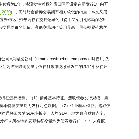
中位数为1年，将流动性考察的窗口区间设定在新发行1年内可
，2020
），同时结合债券交易频率相对较低的特点，本文采用
债券
在发行1年内存在交易记录的月份中第
月回报率的绝对
i
i
q
q
低交易均价的比值。高低交易均价采用最高、最低交易价格的
行公司
为城投公司（urban construction company）时取1，为
s
s
为政策时间变量，仅在打破刚兑政策发生的2014年及往后
o
s
s
t
t
t
t
观特征进行控制。（1）债券基本特征。选取债券发行规模、票
基本特征变量均为发行时点数据。（2）企业基本特征。选取债
除通胀因素的GDP增长率、人均GDP、地方政府财政赤字、
和发行人所在地的宏观特征变量均为债券发行前一年年末数据。