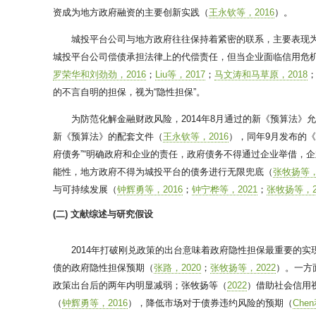
资成为地方政府融资的主要创新实践（
王永钦等，2016
）。
城投平台公司与地方政府往往保持着紧密的联系，主要表现
城投平台公司偿债承担法律上的代偿责任，但当企业面临信用危
罗荣华和刘劲劲，2016
；
Liu等，2017
；
马文涛和马草原，2018
的不言自明的担保，视为“隐性担保”。
为防范化解金融财政风险，2014年8月通过的新《预算法
新《预算法》的配套文件（
王永钦等，2016
），同年9月发布的《
府债务”“明确政府和企业的责任，政府债务不得通过企业举借，企
能性，地方政府不得为城投平台的债务进行无限兜底（
张牧扬等，
与可持续发展（
钟辉勇等，2016
；
钟宁桦等，2021
；
张牧扬等，2
(二) 文献综述与研究假设
2014年打破刚兑政策的出台意味着政府隐性担保最重要的
债的政府隐性担保预期（
张路，2020
；
张牧扬等，2022
）。一方
政策出台后的两年内明显减弱；张牧扬等（
2022
）借助社会信用
（
钟辉勇等，2016
），降低市场对于债券违约风险的预期（
Che