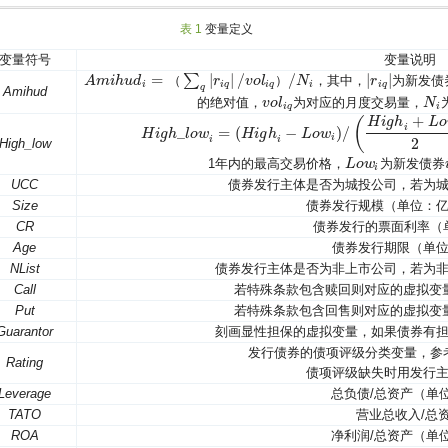
表 1
变量定义
变量符号
变量说明
=
|
|
/
/
|
|
∑
（
）
，其中，
为新发债
A
m
i
h
u
d
r
v
o
l
N
|
r
r
i
q
|
A
m
i
h
u
d
i
=
（
∑
q
|
r
i
q
|
/
v
o
l
i
q
）
/
N
i
i
i
q
i
q
i
i
q
q
Amihud
的绝对值，
为对应的月度交易量，
v
v
o
o
l
l
i
q
N
N
i
i
q
i
+
(
H
i
g
h
L
o
i
_
=
(
−
)
/
H
H
i
g
i
g
h
_
h
l
o
w
l
o
i
=
w
(
H
i
g
h
i
−
H
L
o
i
w
g
h
i
)
/
(
H
i
g
L
h
i
+
o
L
w
o
w
i
2
)
i
i
i
2
High_low
1年内的最高交易价格，
为新发债券
L
L
o
o
w
w
i
i
i
UCC
债券发行主体是否为城投公司，若为城
Size
债券发行规模（单位：
CR
债券发行的票面利率（
Age
债券发行期限（单
NList
债券发行主体是否为非上市公司，若为非
Call
若特殊条款包含赎回则对应的虚拟变量
Put
若特殊条款包含回售则对应的虚拟变量
Guarantor
刻画显性担保的虚拟变量，如果债券有担
发行债券的债项评级分类变量，参考H
Rating
债项评级缺失时用发行
Leverage
总负债/总资产（单
TATO
营业总收入/总
ROA
净利润/总资产（单