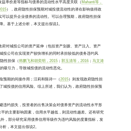
收益率价差等指标与债券的流动性水平高度关联（
Mahanti等，
015
），政府隐性担保预期对城投债流动性的潜在影响值得政
实可以提升企业债券的流动性。可以合理预期，政府隐性担保
降。基于上述分析，本文提出假说1。
政府对城投公司的资产延伸（包括资产划拨、资产注入、资产
城投公司在实现资产较快增长的同时承担较低的债务违约风
府隐性担保（
韩鹏飞和胡奕明，2015
；
郭玉清等，2016
；
马文涛
本的吸引力，导致城投债的流动性恶化。
险预期的间接作用；汪莉和陈诗一（
2015
）则发现政府隐性担
增大了城投债的信用风险。综上所述，我们认为，政府隐性担保预
避违约损失，投资者的出售决策会对债券资产的流动性水平形
水平的主要影响因素，信用水平越低，则流动性越差。还有研究
此外，部分研究采用债券信用等级作为违约风险的度量指标，发
分析，本文提出假说2。