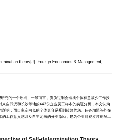
etermination theory[J]. Foreign Economics & Management,
理研究的一个热点。一般而言，资质过剩会造成个体有意减少工作投
来自武汉和长沙等地的443份企业员工样本的实证分析，本文认为
的影响；而自主定向低的个体更容易受到绩效奖惩、任务期限等外在
体的工作意义感以及自主定向的分类激励，也为企业对资质过剩员工
ective of Self-determination Theory