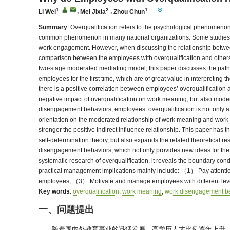
1
2
1
Li Wei
,
Mei Jixia
,
Zhou Chun
Summary
: Overqualification refers to the psychological phenomeno
common phenomenon in many national organizations. Some studies ha
work engagement. However, when discussing the relationship between t
comparison between the employees with overqualification and others, 
two-stage moderated mediating model, this paper discusses the paths
employees for the first time, which are of great value in interpret
there is a positive correlation between employees’ overqualificatio
negative impact of overqualification on work meaning, but also mod
disengagement behaviors, employees’ overqualification is not only a
orientation on the moderated relationship of work meaning and work 
stronger the positive indirect influence relationship. This paper has t
self-determination theory, but also expands the related theoretical 
disengagement behaviors, which not only provides new ideas for the 
systematic research of overqualification, it reveals the boundary con
practical management implications mainly include: （1） Pay attention
employees; （3） Motivate and manage employees with different leve
Key words
:
overqualification
;
work meaning
;
work disengagement b
一、问题提出
随着国内外教育事业的迅猛发展，高学历人才比例逐年上升，