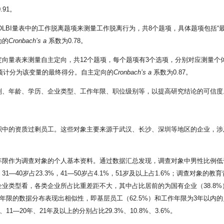
.91。
开发的OLBI量表中的工作脱离题项来测量工作脱离行为，共8个题项，具体题项包
为的
Cronbach’s a
系数为0.78。
因果定向量表来测量自主定向，共12个题项，每个题项有3个选项，分别对应测量个体
选项计分为该变量的最终得分。自主定向的
Cronbach’s a
系数为0.87。
别、年龄、学历、企业类型、工作年限、职位级别等，以提高研究结论的可信度
中的资质过剩员工。这些对象主要来源于武汉、长沙、深圳等地区的企业，涉及
作为调查对象的个人基本资料。通过数据汇总发现，调查对象中男性比例低于女性
31—40岁占23.3%，41—50岁占4.1%，51岁及以上占1.6%；调查对象
；从企业类型看，各类企业所占比重差距不大，其中占比居前的为国有企业（38.8%
作年限的数据分布表现出相似性，即基层员工（62.5%）和工作年限为3年以内
、11—20年、21年及以上的分别占比29.3%、10.8%、3.6%。