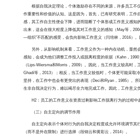
根据自我决定理论，个体激励存在不同的来源，许多员工不仅受
作重要性和价值的认知。这是因为，首先，已有研究表明，工作自主性是
感，其工作自主性便会下降，进而阻断了个体形成工作意义感知的
出来，这会在很大程度上降低其对工作意义的感知（May等，2
—组织”不匹配的感受，会负向影响工作意义（闫培林，2016
另外，从影响机制来看，工作意义作为一种内在动机，显然会
感知，会成为他们调整工作投入或脱离程度的依据（Kahn，19
（Lips-Wiersma和Morris，2009）。因此，当工作意义
Ghadi等，2013）；相反，当工作意义较低时，个体更可能
坚持，在工作中也会有更突出的表现（Deci和Ryan，198
生非自我决定行为，难以竭尽全力地完成工作。因此，工作意义
H2：员工的工作意义在资质过剩影响工作脱离行为的过程中
（三）自主定向的调节作用
自主定向表示个体对行为的自我决定程度或允许环境调节其
（而不是外在限制）进行选择（段锦云和黄彩云，2014）。