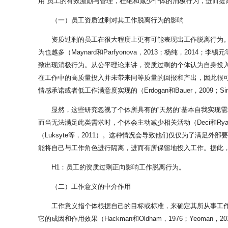
用”员工的有效激励与管理，杜绝和减少个体的消极行为，进而提
（一）员工资质过剩对其工作脱离行为的影响
资质过剩的员工在很大程度上更有可能表现出工作脱离行为
为也越多（Maynard和Parfyonova，2013；杨纯，
致出现消极行为。从公平理论来讲，资质过剩的个体认为自身投
在工作中的高质量投入并未带来同等质量的回报和产出，因此很
情感承诺或者低工作满意度实现的（Erdogan和Bauer，2009；Sim
显然，这些研究忽视了个体所具有的“天然的”基本自我实现
而当无法满足此类需求时，个体会主动减少相关活动（Deci和R
（Luksyte等，2011）。这种情况会导致他们仅仅为了满足外部
能将自己与工作角色进行隔离，进而有所保留地投入工作。据此
H1：员工的资质过剩正向影响工作脱离行为。
（二）工作意义的中介作用
工作意义指个体根据自己的目标或标准，来确定其所从事工作
它的成因和作用效果（Hackman和Oldham，1976；Yeoman，20