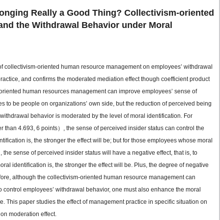
onging Really a Good Thing? Collectivism-oriented
 and the Withdrawal Behavior under Moral
ct of collectivism-oriented human resource management on employees’ withdrawal
actice, and confirms the moderated mediation effect though coefficient product
ism-oriented human resources management can improve employees’ sense of
 to be people on organizations’ own side, but the reduction of perceived being
ithdrawal behavior is moderated by the level of moral identification. For
 than 4.693, 6 points）, the sense of perceived insider status can control the
tification is, the stronger the effect will be; but for those employees whose moral
the sense of perceived insider status will have a negative effect, that is, to
l identification is, the stronger the effect will be. Plus, the degree of negative
Therefore, although the collectivism-oriented human resource management can
to control employees’ withdrawal behavior, one must also enhance the moral
ive. This paper studies the effect of management practice in specific situation on
on moderation effect.