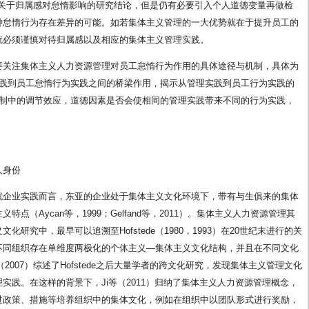
已有部分关于归属感对怠惰影响的研究结论，但是仍有必要引入个人道德变量再做检
种怠惰行为存在差异的可能。如若集体主义管理的一大优势就在于提升员工的
就必须谨慎对待归属感以及相应的集体主义管理实践。
要关注集体主义人力资源管理对员工怠惰行为作用的具体途径与机制，具体为
实践到员工怠惰行为实践之间的桥梁作用，揭示从管理实践到员工行为实践的
机制中的调节效应，道德因素是否会使相同的管理实践带来不同的行为实践，
人身份
就企业实践而言，东亚的企业处于集体主义文化环境下，带有与生俱来的集体
（Aycan等，1999；Gelfand等，2011）。集体主义人力资源管理其
研究中，最早可以追溯至Hofstede（1980，1993）在20世纪末进行的关
发现不同组织存在单维度两极化的个体主义—集体主义文化结构，并且在不同文化
等（2007）综述了Hofstede之后大量学者的跨文化研究，发现集体主义管理文化
实践。在这样的背景下，Ji等（2011）归纳了集体主义人力资源管理概念，
过政策、措施等培养组织中的集体文化，例如在组织中以团队形式进行奖励，