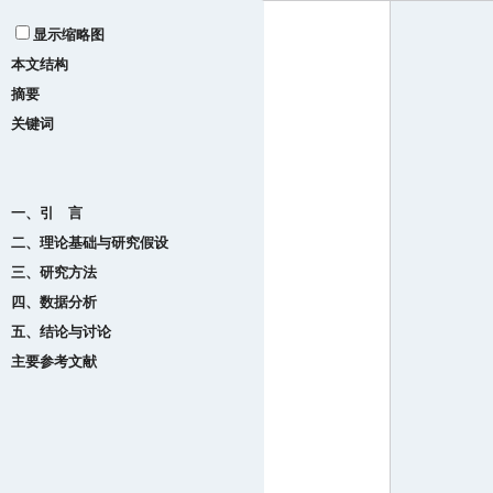
显示缩略图
本文结构
摘要
关键词
一、引 言
二、理论基础与研究假设
三、研究方法
四、数据分析
五、结论与讨论
主要参考文献