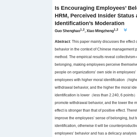
Is Encouraging Employees’ Bel
HRM, Perceived Insider Status
Identification’s Moderation
1,2
1,2
Guo Shenghao
,
Xiao Mingzheng
Abstract
: This paper mainly discusses the effe
behavior in the context of Chinese management pr
method. The empirical results reveal collectiv
belonging, making employees perceive themselves
people on organizations’ own side in employees’ w
employees with higher moral identification（higher
withdrawal behavior, and the higher the moral iden
identification is lower（less than 2.240, 6 points）, 
promote withdrawal behavior, and the lower the mora
effect is stronger than that of positive effect. 
improve the employees’ sense of belonging, but 
identification, otherwise it will be counterproduct
employees’ behavior and has a delicacy analysis 