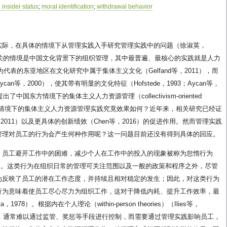
 insider status
;
moral identification
;
withdrawal behavior
实际，在具体的情境下从管理实践入手研究管理实践中的问题（徐淑英，
相关的情境是中国文化背景下的组织管理，其中最普遍、最核心的实践就是人力
以中国为代表的东亚地区在文化研究中属于集体主义文化（Gelfand等，2011），而
等，2000），使其带有明显的文化特征（Hofstede，1993；Aycan等，
国东方情境下的集体主义人力资源管理（collectivism-oriented
么，这一情境下的集体主义人力资源管理实践究竟效果如何？近年来，相关研究已经证
011）以及更具体的创新绩效（Chen等，2016）的促进作用。然而管理实践
管理对员工的行为会产生何种作用呢？这一问题目前还没有得到具体的回应。
。员工避开工作中的困难，减少个人在工作中的投入的现象被称为怠惰行为
tian等，2015）。这类行为在组织日常的管理可关注范围以及一般的政策和程序之外，尽管
为反映了员工的潜在工作态度，并持续且相对稳定的发生；因此，对这类行为
行为意味着使员工尽心尽力为组织工作，这对于降低内耗、提升工作效率，最
78）。根据内在个人理论（within-person theories）（Ilies等，
为，通常难以通过监管、奖惩等手段进行控制，而需要通过管理实践影响员工，