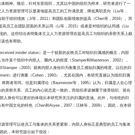
集体精神。随后，针对东亚组织，尤其以中国的组织为样本，研究者进行了一
人力资源管理可以显著地提高员工的工作满意度，降低离职意向（Liu等，
有助于组织绩效（Ji等，2011）和团队创新绩效的提高（Chen等，2016）。而
高员工在团队层面的关系认同（Li等，2015）或者是对组织的认同感（Liu
来实现的。这些结论表明集体主义人力资源管理在提高员工与组织的亲密关系上颇
应该也有帮助。
ived insider status）是一个较新的反映员工对组织归属感的概念，内部
个组织中内部人、圈内人的程度（Stamper和Masterson，2002），
on和Stamper（2003）就将内部人身份归为衡量员工感知归属的维度。以往的归
mmitment）进行测量（Cohen，1993），尤其在国内，有研究直接认为组织归属
将两者等同。但是归属理论（Baumeister等，1995）认为，归属是人在心理
体的亲密关系、员工的内心状态是一致的，而组织承诺侧重于接受组织、留在
6），因此内部人身份可以更好的体现出本研究所关注的归属的意涵。此外，与传统的归
国文化的特色（Chen和Aryee，2007；汪林等，2009）。因此，在本研
资源管理可以使员工与集体的关系更紧密，内部人身份正是典型的员工与集体
02），因此，本研究提出如下假设：