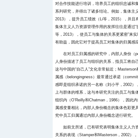
对合作技能进行培训，培养员工的组织忠诚和
系列研究，并得出了诸多结论。例如，集体主义
2013），提升员工绩效（Li等，2015），并且
集体主义人力资源管理作用的发挥往往是通过“提
等，2013），使员工与集体的关系更紧密”
有助益，因此它对于提高员工对集体的归属感
在对员工归属感的研究中，内部人身份（perce
人身份描述了员工与组织的关系，指员工将自己当作某
这与中国的“自己人”文化非常贴近；Masters
属感（belongingness）最常通过承诺（co
感即是组织承诺的另一名称（刘小平，2002），
上与群体的维系，这与本研究关注的员工与集
组织内（O’Reilly和Chatman，198
属感变量相比，内部人身份概念的集体色彩更具有中
究中员工归属通过内部人身份概念进行研究。
如前文所述，已有研究表明集体主义人力
关系的表现（Stamper和Masterson，20