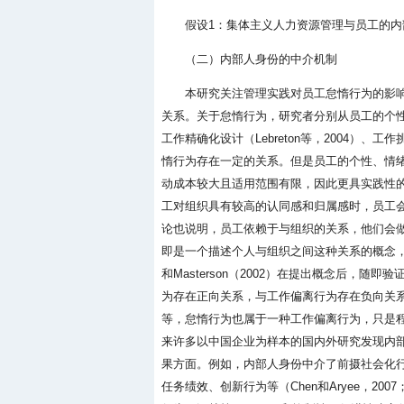
假设1：集体主义人力资源管理与员工的
（二）内部人身份的中介机制
本研究关注管理实践对员工怠惰行为的影
关系。关于怠惰行为，研究者分别从员工的个性（Leb
工作精确化设计（Lebreton等，2004）、工
惰行为存在一定的关系。但是员工的个性、情
动成本较大且适用范围有限，因此更具实践性
工对组织具有较高的认同感和归属感时，员工会将自
论也说明，员工依赖于与组织的关系，他们会做出
即是一个描述个人与组织之间这种关系的概念，
和Masterson（2002）在提出概念后，
为存在正向关系，与工作偏离行为存在负向关
等，怠惰行为也属于一种工作偏离行为，只是程度较
来许多以中国企业为样本的国内外研究发现内
果方面。例如，内部人身份中介了前摄社会化行为
任务绩效、创新行为等（Chen和Aryee，2