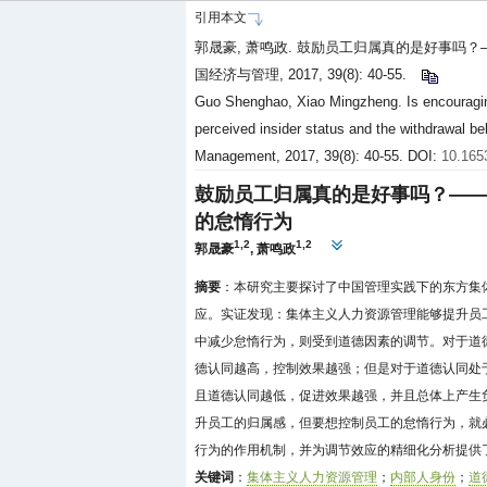
引用本文
郭晟豪, 萧鸣政. 鼓励员工归属真的是好事吗
国经济与管理, 2017, 39(8): 40-55.
Guo Shenghao, Xiao Mingzheng. Is encouraging
perceived insider status and the withdrawal be
Management, 2017, 39(8): 40-55. DOI:
10.165
鼓励员工归属真的是好事吗？—
的怠惰行为
1,2
1,2
郭晟豪
,
萧鸣政
摘要
：本研究主要探讨了中国管理实践下的东方集
应。实证发现：集体主义人力资源管理能够提升员工
中减少怠惰行为，则受到道德因素的调节。对于道德
德认同越高，控制效果越强；但是对于道德认同处于
且道德认同越低，促进效果越强，并且总体上产生
升员工的归属感，但要想控制员工的怠惰行为，就
行为的作用机制，并为调节效应的精细化分析提供
关键词
：
集体主义人力资源管理
；
内部人身份
；
道