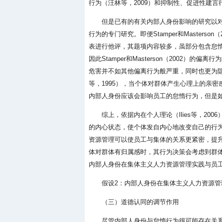
行为（汪林等，2009）和抑制性、促进性建言行
但是已有的有关内部人身份影响的研究以
行为的专门研究。即便Stamper和Masterson
表进行他评，其题项内容较多，虽部分包含怠
因此Stamper和Masterson（2002
危害并不如其他偏离行为般严重，同时也更为隐
等，1995），当个体对群体产生心理上的亲
内部人身份应该会影响员工的怠惰行为，但是
综上，依据内在个人理论（Ilies等，2
的内心状态，使个体发自内心地改变自己的行
资源管理可以使员工与集体的关系更紧密，提升其
体对群体有归属感时，其行为决策会考虑到群
内部人身份在集体主义人力资源管理实践与员
假设2：内部人身份在集体主义人力资源
（三）道德认同的调节作用
尽管内部人身份与怠惰行为很可能存在关