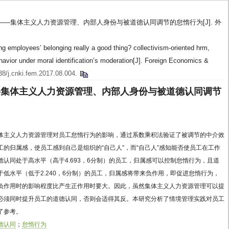
？——集体主义人力资源管理、内部人身份与被道德认同调节的怠惰行为[J]. 外
 employees’ belonging really a good thing? collectivism-oriented hrm,
havior under moral identification’s moderation[J]. Foreign Economics &
38/j.cnki.fem.2017.08.004
.
—集体主义人力资源管理、内部人身份与被道德认同调节
体主义人力资源管理对员工怠惰行为的影响，通过系数乘积法验证了被调节的中介效
的归属感，使员工感到自己是组织的“自己人”，而“自己人”感知能否使员工在工作
认同处于高水平（高于4.693，6分制）的员工，归属感可以控制怠惰行为，且道
低水平（低于2.240，6分制）的员工，归属感将带来负作用，即促进怠惰行为，
负作用时的影响程度比产生正作用时要大。因此，虽然集体主义人力资源管理可以提
必须同时提升员工的道德认同，否则会适得其反。本研究分析了情境管理实践对员工
了参考。
德认同
；
怠惰行为