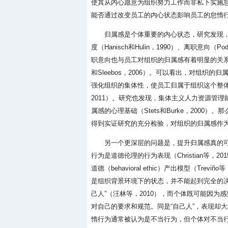
使其从内心愿意为组织努力工作而非私下实施
能否通过改变员工的内心状态影响员工的怠惰
归属感是个体重要的内心状态，研究发现，员
度（Hanisch和Hulin，1990）、离职意向
职意向也与员工对组织的归属感有着明显的关系（Porter等
和Sleebos，2006）。可以看出，对组
强化组织的集体性，使员工归属于组织这个整体，成
2011）。研究也发现，集体主义人力资源管理能
属感的心理基础（Stets和Burke，200
得到实证研究的充分检验，对组织的归属感作
另一个更深层的问题是，提升归属感真的
行为是道德伦理的行为表现（Christian等，2
道德（behavioral ethic）产出模型（T
是组织背景环境下的状态，并不能起到完全的
己人”（汪林等，2010），而个体既可能因为感
对自己的要求和规范。同是“自己人”，表现却大相
惰行为通常被认为是不当行为，但个体对不当行为