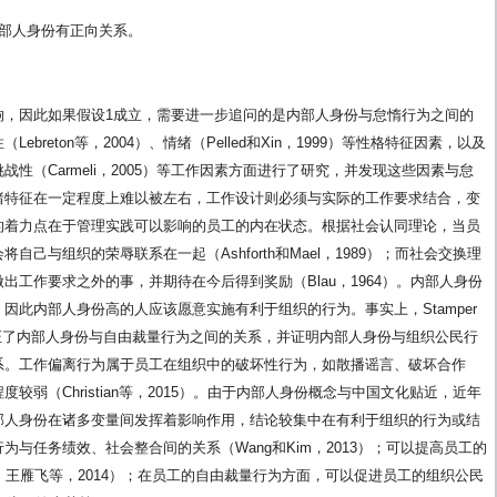
内部人身份有正向关系。
响，因此如果假设1成立，需要进一步追问的是内部人身份与怠惰行为之间的
reton等，2004）、情绪（Pelled和Xin，1999）等性格特征因素，以及
作挑战性（Carmeli，2005）等工作因素方面进行了研究，并发现这些因素与怠
绪特征在一定程度上难以被左右，工作设计则必须与实际的工作要求结合，变
的着力点在于管理实践可以影响的员工的内在状态。根据社会认同理论，当员
己与组织的荣辱联系在一起（Ashforth和Mael，1989）；而社会交换理
工作要求之外的事，并期待在今后得到奖励（Blau，1964）。内部人身份
因此内部人身份高的人应该愿意实施有利于组织的行为。事实上，Stamper
随即验证了内部人身份与自由裁量行为之间的关系，并证明内部人身份与组织公民行
系。工作偏离行为属于员工在组织中的破坏性行为，如散播谣言、破坏合作
弱（Christian等，2015）。由于内部人身份概念与中国文化贴近，近年
部人身份在诸多变量间发挥着影响作用，结论较集中在有利于组织的行为或结
与任务绩效、社会整合间的关系（Wang和Kim，2013）；可以提高员工的
007；王雁飞等，2014）；在员工的自由裁量行为方面，可以促进员工的组织公民