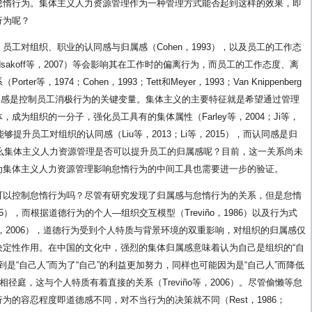
怠惰行为。集体主义人力资源管理作为一种管理方式能否起到这样的效果，即
行为呢？
工对组织、职业的认同感与归属感（Cohen，1993），以及员工的工作态
（Podsakoff等，2007）等会影响其在工作时的偏离行为，而员工的工作态度、离
，1974；Cohen，1993；Tett和Meyer，1993；Van Knippenberg
织的归属感是控制员工消极行为的关键变量。集体主义的主要特征就是希望通过管理
为组织的一分子，强化员工具有的集体属性（Farley等，2004；Ji等，
够提升员工对组织的认同感（Liu等，2013；Li等，2015），而认同感是归
0）。那么集体主义人力资源管理是否可以提升员工的归属感呢？目前，这一关系尚未
为集体主义人力资源管理影响怠惰行为的中间工具也需要进一步的验证。
可以控制怠惰行为吗？尽管有研究发现了归属感与怠惰行为的关系，但是怠惰
015），而根据道德行为的个人—组织交互模型（Treviño，1986）以及行为式
reviño等，2006），道德行为受到个人特质与背景环境的双重影响，对组织的归属感仅
决定性作用。在中国的文化中，强烈的集体归属感意味着认为自己是组织的“自
到是“自己人”而为了“自己”的利益更加努力，同样也可能因为是“自己人”而降低
径庭，这与个人特质有着直接的关系（Treviño等，2006）。尽管偷懒等怠
的容忍程度即道德感不同，对不当行为的决策就不同（Rest，1986；